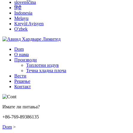
slovenščina
हिंदी
Indonesia
Melayu
Kreyòl Ayisyen
O'zbek
Dom
О нама
Производи
Топлотни издув
Течна хладна плоча
Вести
Решење
Контакт
Имате ли питања?
+86-769-89386135
Dom
>