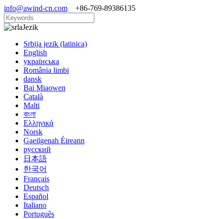
info@awind-cn.com
+86-769-89386135
Jezik
Srbija jezik (latinica)
English
українська
România limbi
dansk
Bai Miaowen
Català
Malti
বাংলা
Ελληνικά
Norsk
Gaeilgenah Éireann
русский
日本語
한국어
Français
Deutsch
Español
Italiano
Português