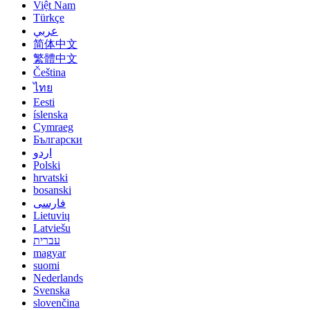
Việt Nam
Türkçe
عربي
简体中文
繁體中文
Čeština
ไทย
Eesti
íslenska
Cymraeg
Български
اردو
Polski
hrvatski
bosanski
فارسی
Lietuvių
Latviešu
עברית
magyar
suomi
Nederlands
Svenska
slovenčina