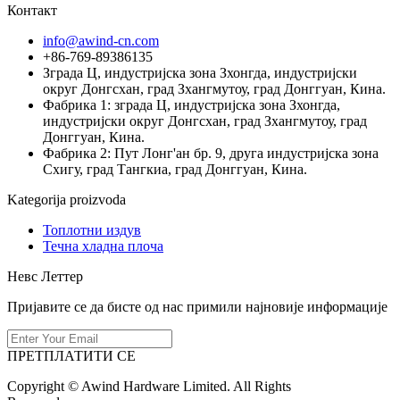
Контакт
info@awind-cn.com
+86-769-89386135
Зграда Ц, индустријска зона Зхонгда, индустријски
округ Донгсхан, град Зхангмутоу, град Донггуан, Кина.
Фабрика 1: зграда Ц, индустријска зона Зхонгда,
индустријски округ Донгсхан, град Зхангмутоу, град
Донггуан, Кина.
Фабрика 2: Пут Лонг'ан бр. 9, друга индустријска зона
Схигу, град Тангкиа, град Донггуан, Кина.
Kategorija proizvoda
Топлотни издув
Течна хладна плоча
Невс Леттер
Пријавите се да бисте од нас примили најновије информације
ПРЕТПЛАТИТИ СЕ
Copyright © Awind Hardware Limited. All Rights