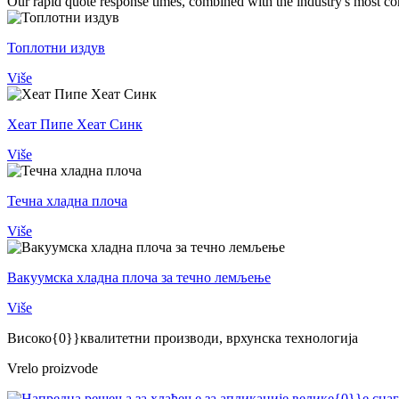
Our rapid quote response times, combined with the industry's most com
Топлотни издув
Više
Хеат Пипе Хеат Синк
Više
Течна хладна плоча
Više
Вакуумска хладна плоча за течно лемљење
Više
Високо{0}}квалитетни производи, врхунска технологија
Vrelo proizvode