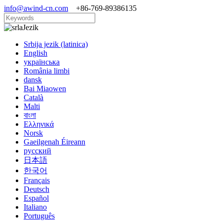
info@awind-cn.com
+86-769-89386135
Jezik
Srbija jezik (latinica)
English
українська
România limbi
dansk
Bai Miaowen
Català
Malti
বাংলা
Ελληνικά
Norsk
Gaeilgenah Éireann
русский
日本語
한국어
Français
Deutsch
Español
Italiano
Português