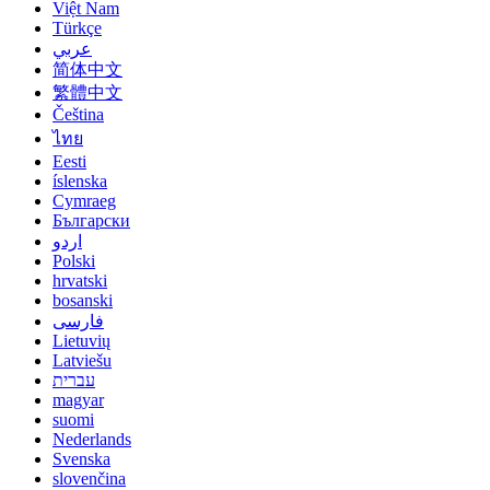
Việt Nam
Türkçe
عربي
简体中文
繁體中文
Čeština
ไทย
Eesti
íslenska
Cymraeg
Български
اردو
Polski
hrvatski
bosanski
فارسی
Lietuvių
Latviešu
עברית
magyar
suomi
Nederlands
Svenska
slovenčina