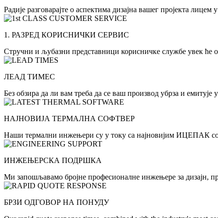
Радије разговарајте о аспектима дизајна вашег пројекта лицем
1. РАЗРЕД КОРИСНИЧКИ СЕРВИС
Стручни и љубазни представници корисничке службе увек ће од
ЛЕАД ТИМЕС
Без обзира да ли вам треба да се ваш производ убрза и емитуј
НАЈНОВИЈА ТЕРМАЛНА СОФТВЕР
Наши термални инжењери су у току са најновијим ИЦЕПАК соф
ИНЖЕЊЕРСКА ПОДРШКА
Ми запошљавамо бројне професионалне инжењере за дизајн, п
БРЗИ ОДГОВОР НА ПОНУДУ