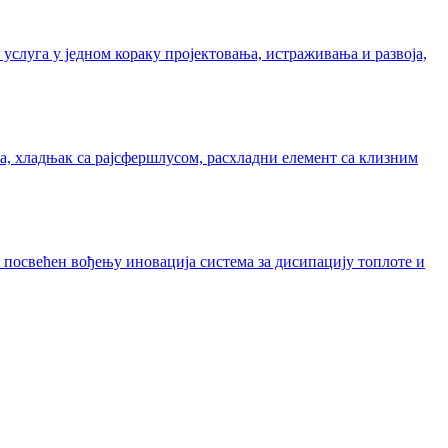
слуга у једном кораку пројектовања, истраживања и развоја,
а, хладњак са рајсфершлусом, расхладни елемент са клизним
е посвећен вођењу иновација система за дисипацију топлоте и