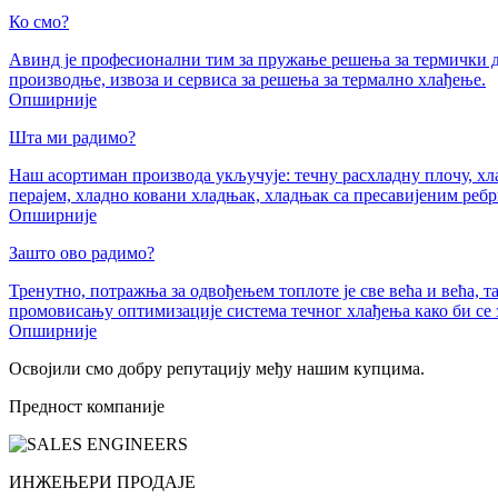
Ко смо?
Авинд је професионални тим за пружање решења за термички ди
производње, извоза и сервиса за решења за термално хлађење.
Опширније
Шта ми радимо?
Наш асортиман производа укључује: течну расхладну плочу, хл
перајем, хладно ковани хладњак, хладњак са пресавијеним реб
Опширније
Зашто ово радимо?
Тренутно, потражња за одвођењем топлоте је све већа и већа, 
промовисању оптимизације система течног хлађења како би с
Опширније
Освојили смо добру репутацију међу нашим купцима.
Предност компаније
ИНЖЕЊЕРИ ПРОДАЈЕ