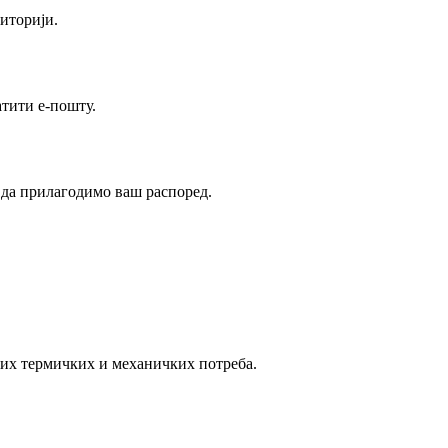
риторији.
тити е-пошту.
о да прилагодимо ваш распоред.
их термичких и механичких потреба.