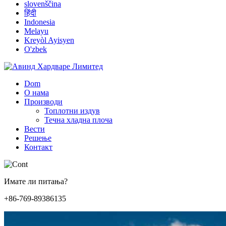
slovenščina
हिंदी
Indonesia
Melayu
Kreyòl Ayisyen
O'zbek
Dom
О нама
Производи
Топлотни издув
Течна хладна плоча
Вести
Решење
Контакт
Имате ли питања?
+86-769-89386135