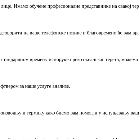
 у лице. Имамо обучене професионалне представнике на свакој те
говорити на ваше телефонске позиве и благовремено ће вам вра
е у стандардном времену испоруке преко океанског терета, можем
твером за наше услуге анализе.
роизводњу и термику како бисмо вам помогли у испуњавању ваш