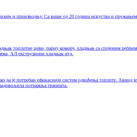
зајн и производњу. Са више од 20 година искуства и пружањем у
адњак топлотне цеви, парну комору, хладњак са спојеним ребрим
рима, АЛ екструзиони хладњак итд.
тако да је потребан ефикаснији систем одвођења топлоте. Авинд ј
е задовољила потражња тржишта.