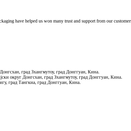
ackaging have helped us won many trust and support from our customer
 Донгсхан, град Зхангмутоу, град Донггуан, Кина.
ијски округ Донгсхан, град Зхангмутоу, град Донггуан, Кина.
игу, град Тангкиа, град Донггуан, Кина.