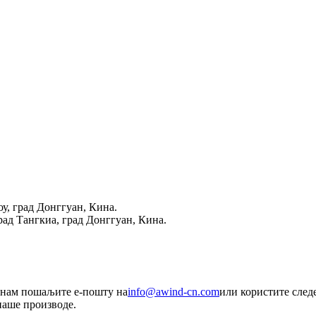
оу, град Донггуан, Кина.
град Тангкиа, град Донггуан, Кина.
 нам пошаљите е-пошту на
info@awind-cn.com
или користите след
наше производе.