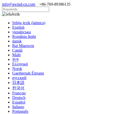
info@awind-cn.com
+86-769-89386135
Jezik
Srbija jezik (latinica)
English
українська
România limbi
dansk
Bai Miaowen
Català
Malti
বাংলা
Ελληνικά
Norsk
Gaeilgenah Éireann
русский
日本語
한국어
Français
Deutsch
Español
Italiano
Português