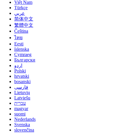
Việt Nam
Türkçe
عربي
简体中文
繁體中文
Čeština
ไทย
Eesti
íslenska
Cymraeg
Български
اردو
Polski
hrvatski
bosanski
فارسی
Lietuvių
Latviešu
עברית
magyar
suomi
Nederlands
Svenska
slovenčina