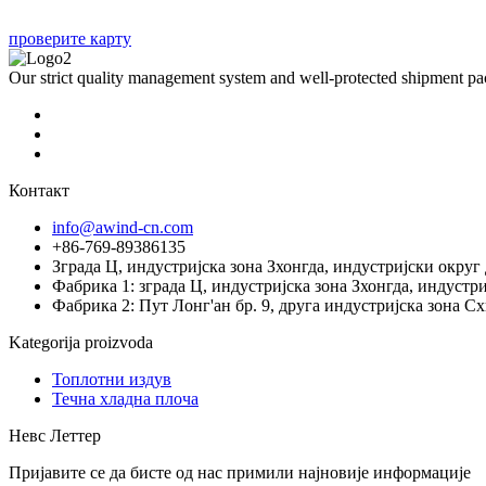
проверите карту
Our strict quality management system and well-protected shipment p
Контакт
info@awind-cn.com
+86-769-89386135
Зграда Ц, индустријска зона Зхонгда, индустријски округ
Фабрика 1: зграда Ц, индустријска зона Зхонгда, индустр
Фабрика 2: Пут Лонг'ан бр. 9, друга индустријска зона Сх
Kategorija proizvoda
Топлотни издув
Течна хладна плоча
Невс Леттер
Пријавите се да бисте од нас примили најновије информације