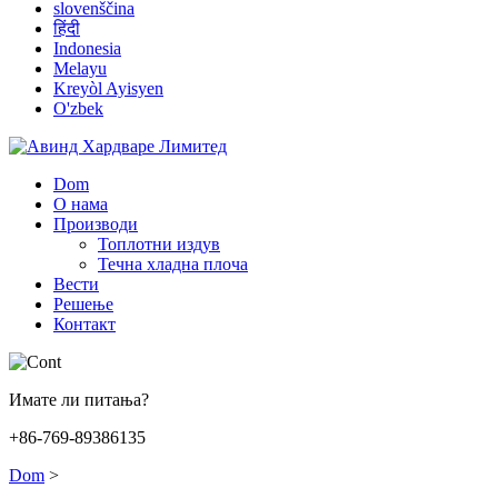
slovenščina
हिंदी
Indonesia
Melayu
Kreyòl Ayisyen
O'zbek
Dom
О нама
Производи
Топлотни издув
Течна хладна плоча
Вести
Решење
Контакт
Имате ли питања?
+86-769-89386135
Dom
>