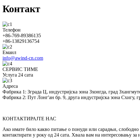
Контакт
Телефон
+86-769-89386135
+86-13829136754
Емаил
info@awind-cn.com
СЕРВИС ТИМЕ
Услуга 24 сата
Адреса
Фабрика 1: Зграда Ц, индустријска зона Зхонгда, град Зхангмут
Фабрика 2: Пут Лонг'ан бр. 9, друга индустријска зона Схигу, 
КОНТАКТИРАЈТЕ НАС
Ако имате било какво питање о понуди или сарадњи, слободно
контактирати у року од 24 сата. Хвала вам на интересовању за 